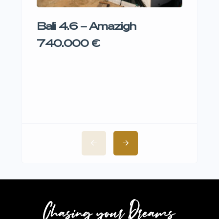
Bali 4.6 – Amazigh
Lag
202
740.000 €
3.9