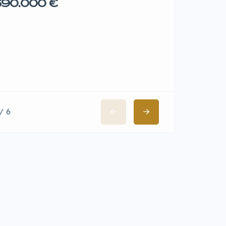
90.000 €
76.000 
/ 6