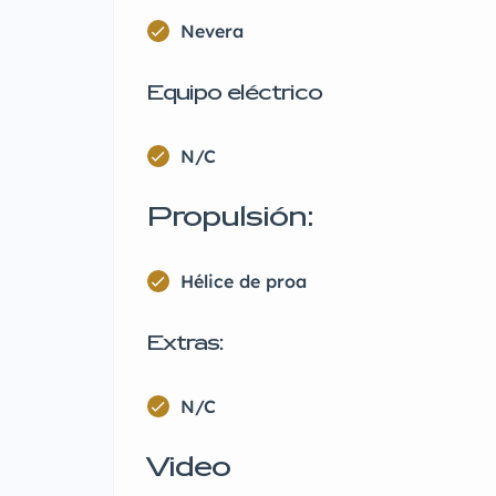
Nevera
Equipo eléctrico
N/C
Propulsión:
Hélice de proa
Extras:
N/C
Video