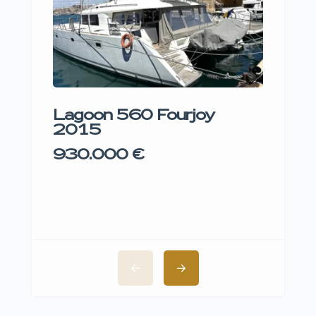
Lagoon 560 Fourjoy
Bali
2015
475
930.000 €