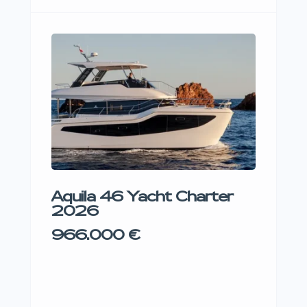
Aquila 46 Yacht Charter
Lag
2026
485
966.000 €