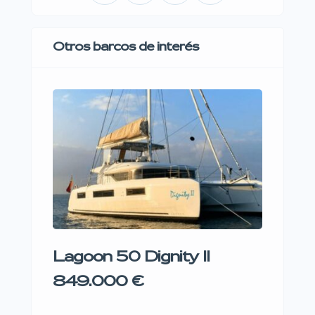
Otros barcos de interés
Lagoon 50 Dignity II
Ast
849.000 €
500