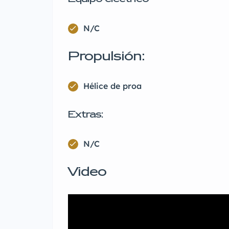
N/C
Propulsión:
Hélice de proa
Extras:
N/C
Video