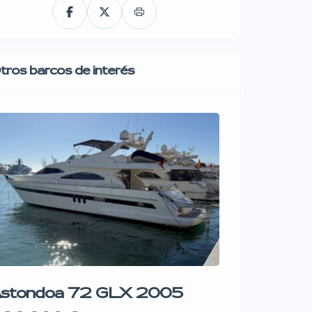
tros barcos de interés
stondoa 72 GLX 2005
Lagoon 4
2024