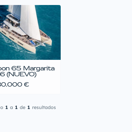
on 65 Margarita
6 (NUEVO)
80.000 €
do
1
a
1
de
1
resultados