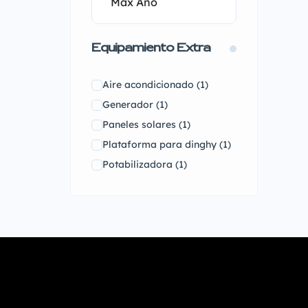
Seawind
(0)
Sentinel
(0)
Equipamiento Extra
Squalt Marine
(0)
Sunreef
(0)
Aire acondicionado
(1)
Swan
(0)
Generador
(1)
Wauquiez
(0)
Paneles solares
(1)
Plataforma para dinghy
(1)
Potabilizadora
(1)