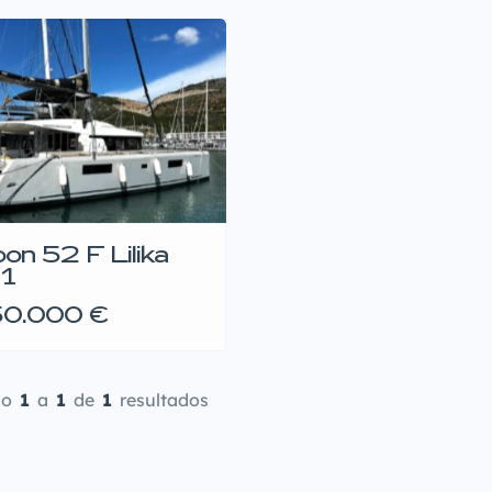
on 52 F Lilika
1
50.000 €
do
1
a
1
de
1
resultados