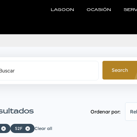
LAGOON
OCASIÓN
SERV
Search
sultados
Ordenar por:
Re
52F
Clear all