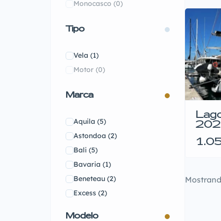
Monocasco
(0)
Tipo
Vela
(1)
Motor
(0)
Marca
Lago
Aquila
(5)
202
Astondoa
(2)
1.0
Bali
(5)
Bavaria
(1)
Beneteau
(2)
Mostran
Excess
(2)
Gunboat
(1)
Modelo